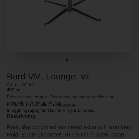
Bord VM, Lounge, vit
Art. nr: 12453
467 kr
Priset är exkl. moms. Observera mässans deadline för
prispåslag på din beställning.
Produkterna beställs via
Mina sidor
.
Inloggningsuppgifter fås när din yta är bokad.
Beskrivning
Runt, lågt bord med laminerad skiva och kromben.
Höjd: 50 cm Diameter: 70 cm Finns även i svart.