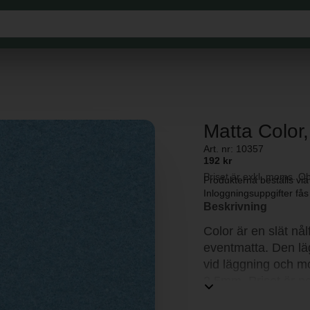
Matta Color, 
Art. nr: 10357
192 kr
Priset är exkl. moms. Ob
Produkterna beställs vi
Inloggningsuppgifter fås
Beskrivning
Color är en slät nå
eventmatta. Den lä
vid läggning och m
2,5mm. Priset är p
av skyddsplast.