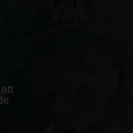
att
de