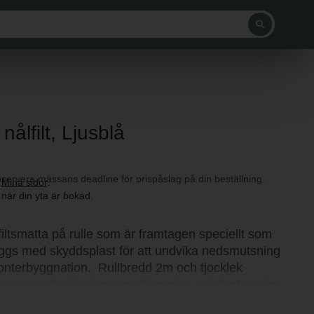
nålfilt, Ljusblå
servera mässans deadline för prispåslag på din beställning.
a
Mina sidor
.
 när din yta är bokad.
lfiltsmatta på rulle som är framtagen speciellt som
ggs med skyddsplast för att undvika nedsmutsning
onterbyggnation. Rullbredd 2m och tjocklek
er kvm och inkluderar mattläggning och borttagning